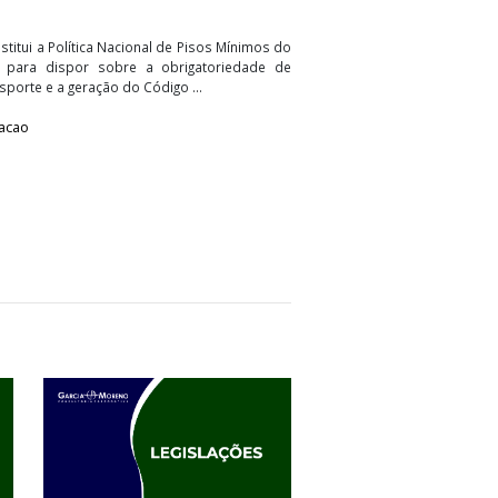
.485, de 5 de agosto de 2026
3, de 2018, que institui a Política Nacional de Pisos Mínimos do
rio de Cargas, para dispor sobre a obrigatoriedade de
ração de transporte e a geração do Código ...
eral
Legislacao