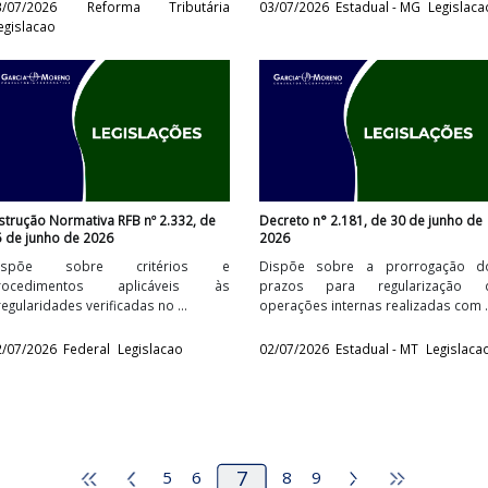
Comunicado unatri nº 001/2026, de 30
Resolução SEF n° 6.05
de junho de 2026
de 2026
a
Dispõe sobre a obrigatoriedade de
Dispõe sobre o m
o
preenchimento dos campos do IBS e
máximo de créd
da CBS nos documentos ...
relativamente ao mês 
03/07/2026
Reforma Tributária
03/07/2026
Estadual
Legislacao
Instrução Normativa RFB nº 2.332, de
Decreto n° 2.181, de
25 de junho de 2026
2026
º
Dispõe sobre critérios e
Dispõe sobre a p
a
procedimentos aplicáveis às
prazos para reg