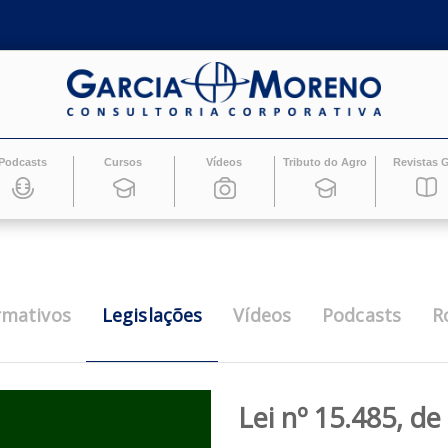
Podcasts
Cursos
Vídeos
Tributo do Ag
Legislações
Informativos
Vídeos
Pod