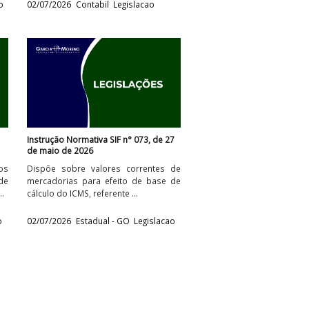
4, de 2 de julho
Instrução Normativa BCB n° 753, de 01
de julho de 2026
ontante global
Altera e consolida os procedimentos
ito acumulado
de remessa do Balancete e do
de julho de ...
Balanço Patrimonial Analítico ...
 - MG
Legislacao
02/07/2026
Contabil
Legislacao
 30 de junho de
Instrução Normativa SIF n° 073, de 27
de maio de 2026
rorrogação dos
Dispõe sobre valores correntes de
ularização de
mercadorias para efeito de base de