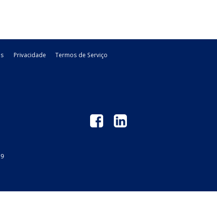
ealizadas com ...
cálculo do ICMS, referente ...
 - MT
Legislacao
02/07/2026
Estadual - GO
Legislacao
 GM
Links Úteis
Privacidade
Termos de Serviço