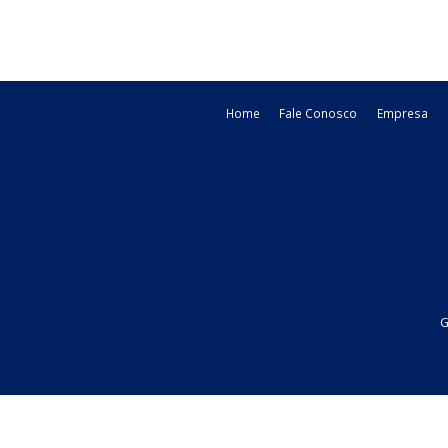
dispor sobre a ...
02/07/2026
Federal
Legislacao
Home
Fale Conosco
Emp