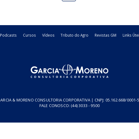
irregularidades verificadas no ...
operações internas r
02/07/2026
Federal
Legislacao
02/07/2026
Estadual
5
6
8
9
resa
Podcasts
Cursos
Vídeos
Tributo do Agro
Revistas