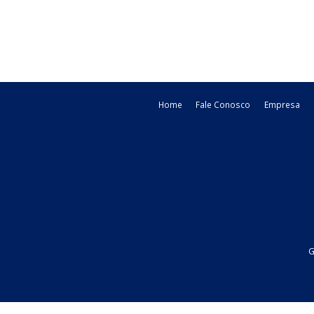
mínimos para cálculo do ICMS na
operações interestaduais com ...
21/05/2026
Estadual - P
legislacao
Home
Fale Conosco
Emp