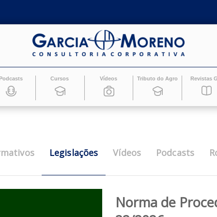
Podcasts
Cursos
Vídeos
Tributo do Ag
Legislações
Informativos
Vídeos
Pod