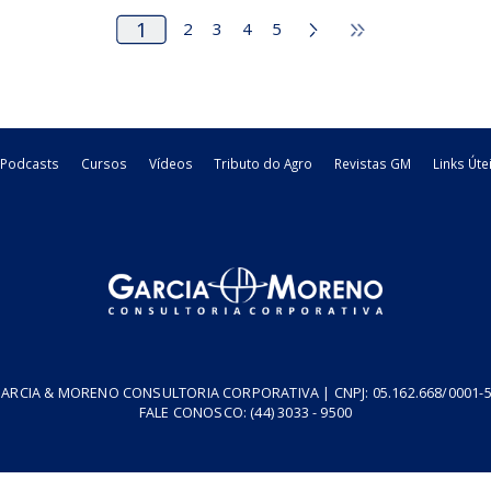
s
para aquisição, pelo Estado do
anteriormente previ
Paraná, de créditos ...
entre outros, a ...
R
12/05/2026
Estadual - PR
05/05/2026
E
legislacao
legislacao
2
3
4
5
resa
Podcasts
Cursos
Vídeos
Tributo do Agro
Revistas