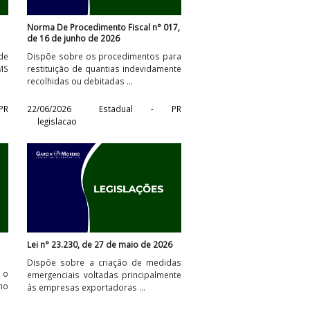
e 06 de julho de
Norma De Procedimento Fiscal n° 017,
de 16 de junho de 2026
ins de fruição de
Dispõe sobre os procedimentos para
s fiscais do ICMS
restituição de quantias indevidamente
o ...
recolhidas ou debitadas ...
stadual - PR
22/06/2026
Estadual - PR
legislacao