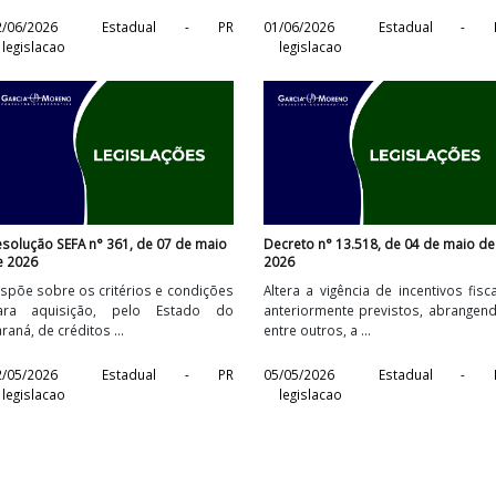
,
Norma de Procedimento Fiscal N° 016,
Portaria n° 182, de 
de 09 de junho de 2026
2026
s
Dispõe sobre alterações nos
Institui nova ob
s
procedimentos de regularização de
transporte de bovi
NF-e emitida incorretamente por ...
Paraná, tornando obri
R
12/06/2026
Estadual - PR
01/06/2026
E
legislacao
legislacao
,
Resolução SEFA n° 361, de 07 de maio
Decreto n° 13.518, d
de 2026
2026
s
Dispõe sobre os critérios e condições
Altera a vigência de 