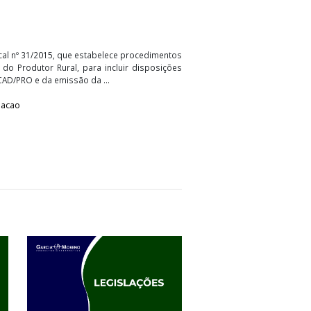
Procedimento Fiscal nº
rocedimento Fiscal nº 31/2015, que estabelece procedimentos
istema Estadual do Produtor Rural, para incluir disposições
simplificada no CAD/PRO e da emissão da ...
al - PR
Legislacao