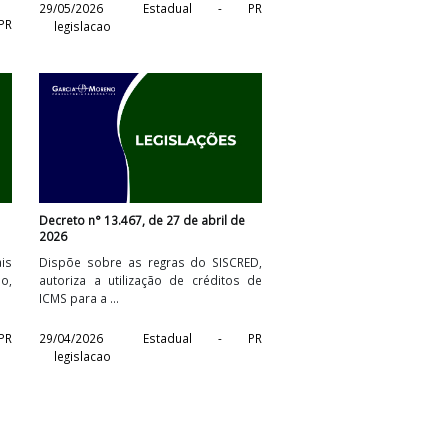
26 de maio de
Lei n° 23.230, de 27 de maio de 2026
Dispõe sobre a criação de medidas
rigação para o
emergenciais voltadas principalmente
nos com origem no
às empresas exportadoras ...
gatório ...
29/05/2026
Estadual - PR
stadual - PR
legislacao
e 04 de maio de
Decreto n° 13.467, de 27 de abril de
2026
incentivos fiscais
Dispõe sobre as regras do SISCRED,