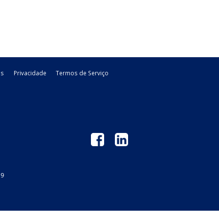
stos, abrangendo,
autoriza a utilização de créditos de
ICMS para a ...
stadual - PR
29/04/2026
Estadual - PR
legislacao
 GM
Links Úteis
Privacidade
Termos de Serviço