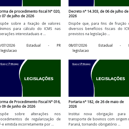
Norma de procedimento fiscal N° 020,
Decreto n° 14.303, d
de 07 de julho de 2026
2026
o
Dispõe sobre a fixação de valores
Dispõe que, para f
e
mínimos para cálculo do ICMS nas
diversos benefício
operações interestaduais e ...
previstos na legislaçã
R
13/07/2026
Estadual - PR
08/07/2026
E
legislacao
legislacao