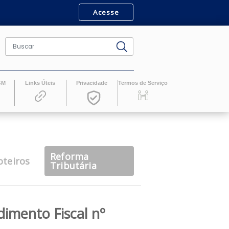
Acesse
ro
Revistas GM
Links Úteis
Privacidade
Termos de Serv
Reforma
casts
Roteiros
Tributária