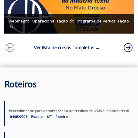
PUC – Pedido de Utilização de Créditos
28/07/2026
Reforma Tributária
Artigo
Ver mais Artigos →
Cursos e Eventos
Estadual 