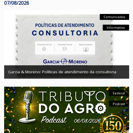
CATEGORIAS
Destaques
07/08/2026
Comunica
Comunica
Comunica
Comunica
Comunica
Comunica
Informa
Informa
Informa
Informa
Informa
Informa
Garcia & Moreno: Políticas de atendimento da consultoria
Fed