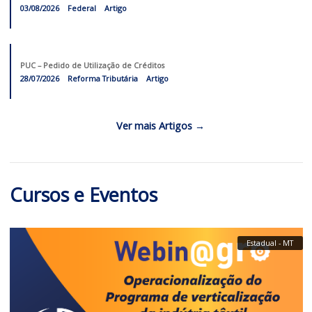
Artigos
PGFN reconhece direito de juros sobre capital de exercícios anteriore
05/08/2026
Federal
Artigo
Devedores contumazes: entenda o que é e os impactos da nova classif
05/08/2026
Federal
Artigo
O tratamento fiscal do IRPJ e da CSLL nas indenizações de sinistros
03/08/2026
Federal
Artigo