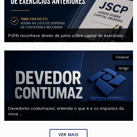
Receita Federal altera regras de atendimento presencial
Fed
Ar
PGFN reconhece direito de juros sobre capital de exercícios .
Fed
Ar