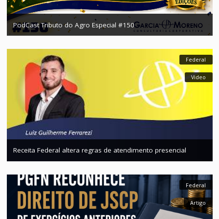
Pod
PodCast Tributo do Agro Especial #150
Fed
Vi