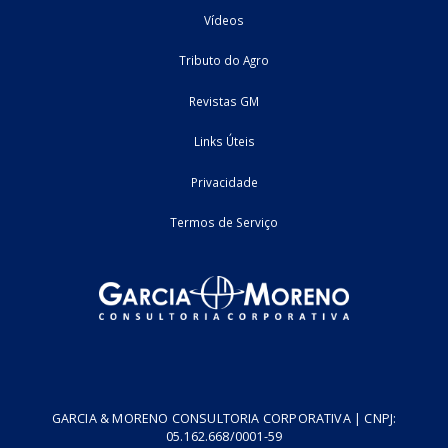
O conteúdo fisco-contábil e tributário de uma semana! 
especialistas na área, vamos comentar ...
24/04/2026
Federal
podcast
2
3
4
5
Home
Fale Conosco