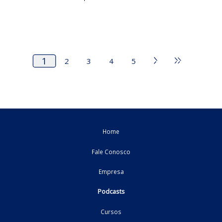
PodCast Tributo do Agro #139
O conteúdo fisco-contábil e tributário de uma semana! 
especialistas na área, vamos comentar ...
08/05/2026
Federal
podcast
PodCast Tributo do Agro #138