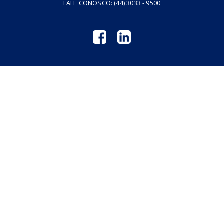
Empresa
Podcasts
Cursos
Vídeos
Tributo do Agro
Revistas GM
Links Úteis
Privacidade
Termos de Serviço