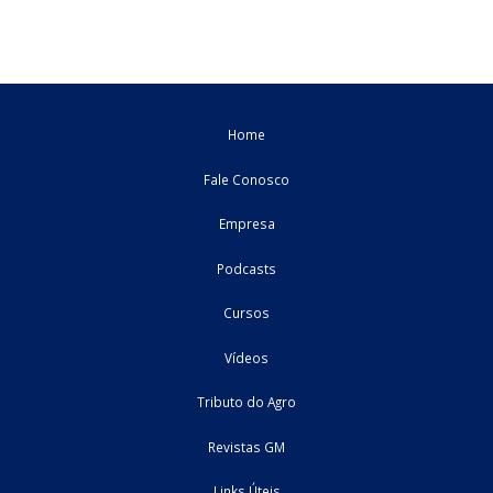
03/06/2025
Contabil
cursos
Webinagro: PECLD: Regras para reconhecimento
contábil e dedutibilidade no IRPJ/CSLL
No momento da negociação e comercialização de suas produçõ
é comum que as organizações ...
28/05/2025
Contabil
cursos