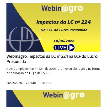
Webinagro: Conformidade Tributária em foco -
entenda os programas CONFIA e SINTONIA
A conformidade tributária tem assumido papel cada vez m
relevante na relação entre Fisco e ...
16/07/2026
Contabil
cursos
Webinagro: Impactos da LC nº 224 na ECF do Lucr
Presumido