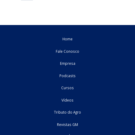
16/06/2026
Federal
artigo
Receita Federal mira grupos econômicos com
diferentes empresas no lucro presumido
As sociedades empresariais atuantes no agronegócio brasileiro 
cada vez mais buscando ...
15/06/2026
Federal
artigo