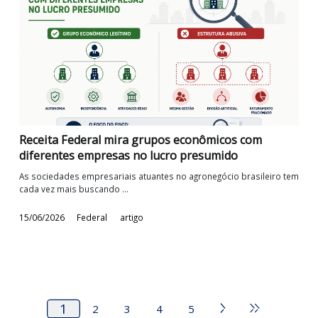
A reforma tributária do consumo está cada vez mais próxima de
incorporar às rotinas dos ...
23/06/2026
Federal
artigo
Adicional do SENAI passa a integrar eSocial e
DCTFweb
As pessoas jurídicas que possuem estabelecimentos industriai
agroindustriais são ...