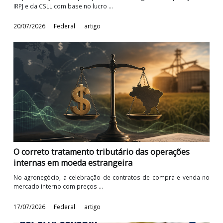
RFB regulamenta modelo de declaração para
doações dedutíveis a OSC
As pessoas jurídicas que optam ou são obrigadas as apurações
IRPJ e da CSLL com base no lucro ...
20/07/2026
Federal
artigo