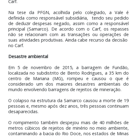
4.506/1964, tratando-se de sinistro excepcional, e que 
dedutibilidade representaria socialização indevida do ri
empresarial.
Vale como acionista
Após a celebração do TTAC, a Vale S. A. foi definida c
responsável subsidiária por ser acionista da Samar
Desta forma, ela também seria responsável pe
repasses à fundação, usando o mesmo argumento p
descontar valores do IRPJ e da CSLL, baseando-se
mesma legislação apresentada no recurso da Samarco
Carf.
Na tese da PFGN, acolhida pelo colegiado, a Val
definida como responsável subsidiária, tendo seu ped
de deduzir despesas negado, assim como a responsá
principal (Samarco). De acordo com o Carf, os repas
não se relacionam com as transações ou operações
suas atividades produtivas. Ainda cabe recurso da deci
no Carf.