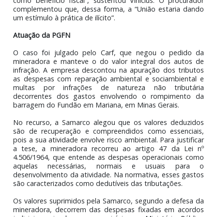
Durante a sustentação no julgamento, o procurador
PGFN responsável pelo caso, Vinícius Campos, desta
que, se a decisão favorecesse a mineradora, esta
desvirtuando o sistema punitivo e administrativo
Direito Tributário. Nas palavras dele, estaria sendo cri
“um sistema contraditório, em que o Estado, ao me
tempo que aplica uma penalidade, aceita que ela use i
como benefício fiscal”, sustentou Vinícius. O procura
complementou que, dessa forma, a “União estaria da
um estímulo à prática de ilícito”.
Atuação da PGFN
O caso foi julgado pelo Carf, que negou o pedido
mineradora e manteve o do valor integral dos autos
infração. A empresa descontou na apuração dos tribu
as despesas com reparação ambiental e sociambienta
multas por infrações de natureza não tributá
decorrentes dos gastos envolvendo o rompimento
barragem do Fundão em Mariana, em Minas Gerais.
No recurso, a Samarco alegou que os valores deduzi