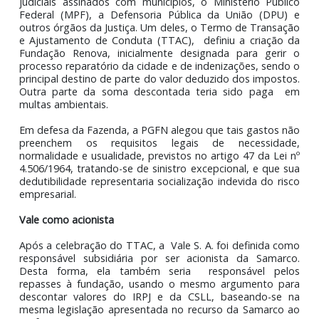
são de recuperação e compreendidos como essencia
pois a sua atividade envolve risco ambiental. Para justifi
a tese, a mineradora recorreu ao artigo 47 da Lei
4.506/1964, que entende as despesas operacionais c
aquelas necessárias, normais e usuais para
desenvolvimento da atividade. Na normativa, esses gas
são caracterizados como dedutíveis das tributações.
Os valores suprimidos pela Samarco, segundo a defesa
mineradora, decorrem das despesas fixadas em acor
judiciais assinados com municípios, o Ministério Públ
Federal (MPF), a Defensoria Pública da União (DPU
outros órgãos da Justiça. Um deles, o Termo de Transa
e Ajustamento de Conduta (TTAC), definiu a criação
Fundação Renova, inicialmente designada para geri
processo reparatório da cidade e de indenizações, send
principal destino de parte do valor deduzido dos impost
Outra parte da soma descontada teria sido paga
multas ambientais.
Em defesa da Fazenda, a PGFN alegou que tais gastos 
preenchem os requisitos legais de necessida
normalidade e usualidade, previstos no artigo 47 da Lei