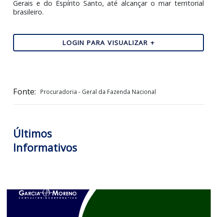
Desastre ambiental
Em 5 de novembro de 2015, a barragem de Fund
localizada no subdistrito de Bento Rodrigues, a 35 km
centro de Mariana (MG), rompeu e causou o qu
considerado um dos maiores desastres ambientais
mundo envolvendo barragens de rejeitos de mineração.
O colapso na estrutura da Samarco causou a morte de
pessoas e, mesmo após dez anos, três pessoas contin
desaparecidas.
O rompimento também despejou mais de 40 milhões
metros cúbicos de rejeitos de minério no meio ambien
contaminando a bacia do Rio Doce, nos estados de Mi
Gerais e do Espírito Santo, até alcançar o mar territor
brasileiro.
LOGIN PARA VISUALIZAR +