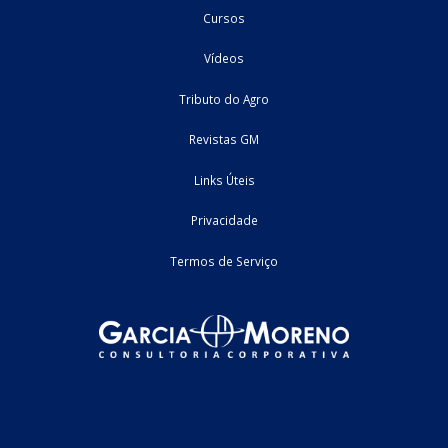
Receita Federal publica alteração nas regras de
atendimento relativas ao Imposto de Renda
Contribuintes deverão utilizar os canais digitais para obter có
declaração e recibo de entrega da DIRPF. A Receita Federal publ
Portaria RFB nº 713, de 30 de julho de 2026, que altera r
relacionadas ao ...
04/08/2026
Federal
informativo
Home
Fale Conosco
Empresa