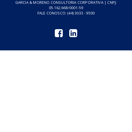
Podcasts
Cursos
Vídeos
Tributo do Agro
Revistas GM
Links Úteis
Privacidade
Termos de Serviço