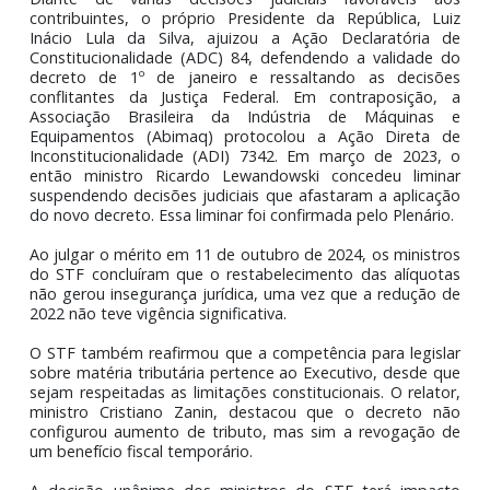
Após essa mudança, diversos contribuintes questiona
o novo decreto no Judiciário, argumentando que 
violaria o princípio da anterioridade nonagesimal, o q
exige 90 dias para que mudanças tributárias ten
efeito.
Diante de várias decisões judiciais favoráveis 
contribuintes, o próprio Presidente da República, L
Inácio Lula da Silva, ajuizou a Ação Declaratória
Constitucionalidade (ADC) 84, defendendo a validade
decreto de 1º de janeiro e ressaltando as decis
conflitantes da Justiça Federal. Em contraposição
Associação Brasileira da Indústria de Máquina
Equipamentos (Abimaq) protocolou a Ação Direta
Inconstitucionalidade (ADI) 7342. Em março de 2023
então ministro Ricardo Lewandowski concedeu limi
suspendendo decisões judiciais que afastaram a aplica
do novo decreto. Essa liminar foi confirmada pelo Plenári
Ao julgar o mérito em 11 de outubro de 2024, os minist
do STF concluíram que o restabelecimento das alíquo
não gerou insegurança jurídica, uma vez que a redução