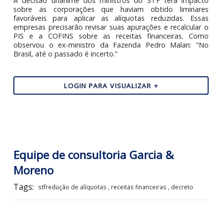
2022 não teve vigência significativa.
O STF também reafirmou que a competência para legis
sobre matéria tributária pertence ao Executivo, desde 
sejam respeitadas as limitações constitucionais. O relat
ministro Cristiano Zanin, destacou que o decreto 
configurou aumento de tributo, mas sim a revogação
um benefício fiscal temporário.
A decisão unânime dos ministros do STF terá impa
sobre as corporações que haviam obtido limina
favoráveis para aplicar as alíquotas reduzidas. Es
empresas precisarão revisar suas apurações e recalcula
PIS e a COFINS sobre as receitas financeiras. C
observou o ex-ministro da Fazenda Pedro Malan: 
Brasil, até o passado é incerto.”
LOGIN PARA VISUALIZAR +