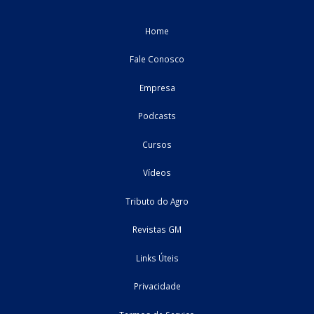
O tratamento fiscal do IRPJ e da CSLL nas indenizaç
de sinistros
As indenizações recebidas em decorrência de sinistros repres
uma situação recorrente na atividade empresarial. Entretan
tratamento tributário dessas receitas para fins de apuração do I
sobre a Renda da ...
03/08/2026
Federal
artigo
Home