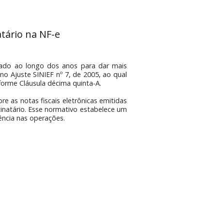
o destinatário na NF-e
 sendo ampliado ao longo dos anos para dar mais
tá sustentada no Ajuste SINIEF nº 7, de 2005, ao qual
os à NF-e, conforme Cláusula décima quinta-A.
tinatário sobre as notas fiscais eletrônicas emitidas
stação do destinatário. Esse normativo estabelece um
ça e transparência nas operações.