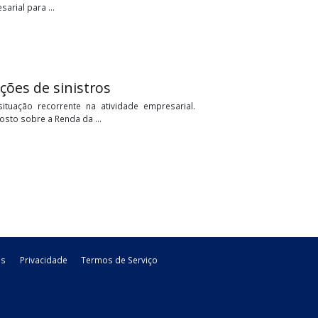
ravaram uma batalha intensa nos tribunais brasileiros, o tema:
clamam o direito de ...
e os impactos da nova classificação
de identificação e combate aos contribuintes que utilizavam o
tratégia empresarial para ...
s indenizações de sinistros
esentam uma situação recorrente na atividade empresarial.
 apuração do Imposto sobre a Renda da ...