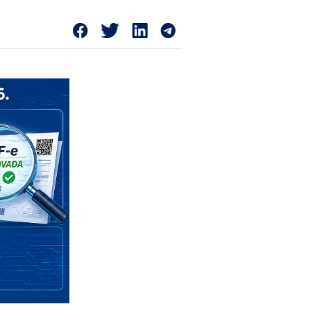
 do destinatário na NF-e