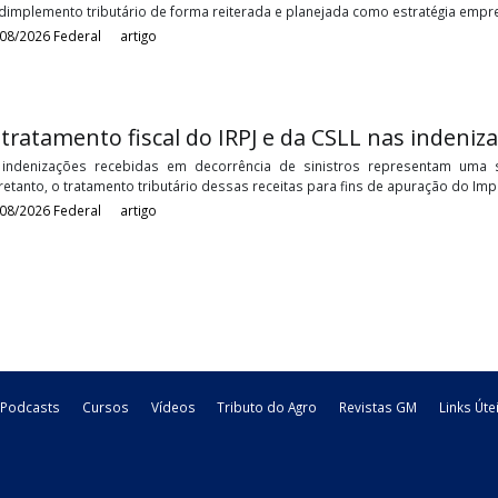
Por muito tempo os contribuintes e a Receita Federal do Brasil t
Juros Sobre Capital Próprio. Não é de hoje que os contribuintes re
05/08/2026
Federal
artigo
Devedores contumazes: entenda o que é 
Durante anos, a Receita Federal buscou aprimorar os mecanismos 
inadimplemento tributário de forma reiterada e planejada como es
05/08/2026
Federal
artigo
O tratamento fiscal do IRPJ e da CSLL na
As indenizações recebidas em decorrência de sinistros repr
Entretanto, o tratamento tributário dessas receitas para fins de
03/08/2026
Federal
artigo