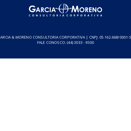
resa
Podcasts
Cursos
Vídeos
Tributo do Agro
Revistas
GARCIA & MORENO CONSULTORIA CORPORATIVA | CNPJ: 05.1
FALE CONOSCO:
(44) 3033 - 9500