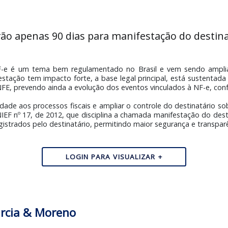
 terão apenas 90 dias para manifestação d
io da NF-e é um tema bem regulamentado no Brasil e vem
 manifestação tem impacto forte, a base legal principal, es
ca e o DANFE, prevendo ainda a evolução dos eventos vinculad
 celeridade aos processos fiscais e ampliar o controle do des
juste SINIEF nº 17, de 2012, que disciplina a chamada manife
er registrados pelo destinatário, permitindo maior seguran
LOGIN PARA VISUALIZAR +