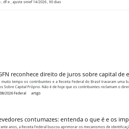
ia Garcia & Moreno
tário , df-e , ajuste sinief 14/2026 , 90 dias
PGFN reconhece direito de juros sobre ca