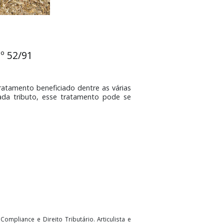
io ICMS nº 52/91
possuem um tratamento beneficiado dentre as várias
ções, e para cada tributo, esse tratamento pode se