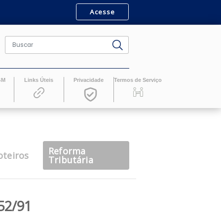
Acesse
ro
Revistas GM
Links Úteis
Privacidade
Termos de Serv
Reforma
casts
Roteiros
Tributária