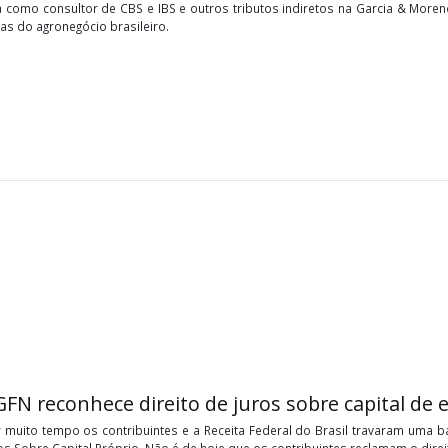
on Cesar da Silva
ltor de Tributos Indiretos
esar da Silva
tem formação em Contabilidade e é especializado em Con
nte, atua como consultor de CBS e IBS e outros tributos indiretos n
empresas do agronegócio brasileiro.