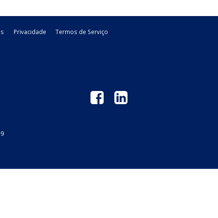
s indenizações de sinistros
esentam uma situação recorrente na atividade empresarial.
 apuração do Imposto sobre a Renda da ...
 GM
Links Úteis
Privacidade
Termos de Serviço