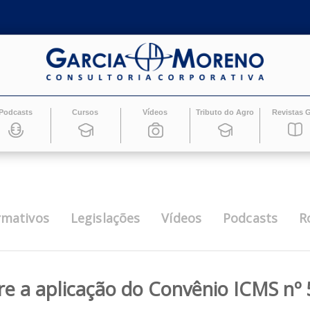
Podcasts
Cursos
Vídeos
Tributo do Ag
Informativos
Legislações
Vídeos
Pod