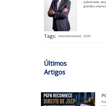
Milt
Consu
Milton C
palestra
grandes 
Tags:
icms/mtconvenio , 52/91
Últimos