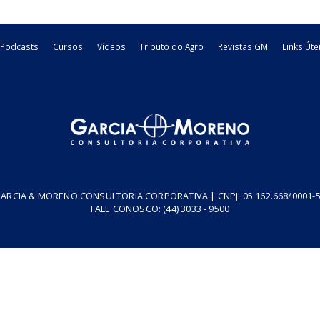
O tratamento fiscal do IRPJ e da CSLL na
As indenizações recebidas em decorrência de sinistros repr
Entretanto, o tratamento tributário dessas receitas para fins de
03/08/2026
Federal
artigo
resa
Podcasts
Cursos
Vídeos
Tributo do Agro
Revistas