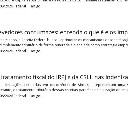
PGFN reconhece direito de juros sobre ca
Por muito tempo os contribuintes e a Receita Federal do Brasil t
Juros Sobre Capital Próprio. Não é de hoje que os contribuintes re
05/08/2026
Federal
artigo
Devedores contumazes: entenda o que é 
Durante anos, a Receita Federal buscou aprimorar os mecanismos 
inadimplemento tributário de forma reiterada e planejada como es
05/08/2026
Federal
artigo