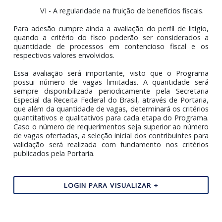
Na avaliação do histórico de conformidade, se
considerados os seguintes parâmetros:
I - A CND ou a CPEND;
II - A regularidade cadastral;
III - A tempestividade no cumprimento 
obrigações acessórias;
IV - A qualidade das informações prestadas 
declarações e nas escriturações;
V - A regularidade no recolhimento dos tribu
devidos; e
VI - A regularidade na fruição de benefícios fiscai
Para adesão cumpre ainda a avaliação do perfil de litíg
quando a critério do fisco poderão ser considerado
quantidade de processos em contencioso fiscal e
respectivos valores envolvidos.