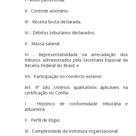
Atualmente, podem aderir ao programa CONFIA empre
que atendem a critérios bem específicos, separados
quantitativos e qualitativos, todos previstos nos arts. 8
9º da IN RFB nº 2.295, de 2025, que regulament
Programa:
Art. 8º São critérios quantitativos aplicáveis
certificação no Confia:
I - Ativo patrimonial;
II - Controle acionário;
III - Receita bruta declarada;
IV - Débitos tributários declarados;
V - Massa salarial;
VI - Representatividade na arrecadação 
tributos administrados pela Secretaria Especial
Receita Federal do Brasil; e