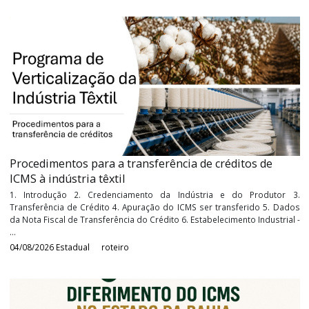
Sócio Consultor Contábil / Tributos Diretos
Willian R. Luvizetto
é contador com MBA em direito tributári
especialização em controladoria, contabilidade e auditor
Articulista e instrutor de cursos, há mais de 12 anos atua
atendimento de consultoria de tributos diretos e contabilidade
Garcia & Moreno Consultoria Corporativa, empresa referên
nacional em cooperativismo e agronegócio, onde também é sócio
Tags:
Programa CooperativoPrograma Confia , confia
Últimos
Roteiros