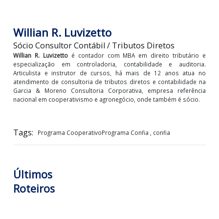
Essa avaliação será importante, visto que o Progr
possui número de vagas limitadas. A quantidade s
sempre disponibilizada periodicamente pela Secreta
Especial da Receita Federal do Brasil, através de Portar
que além da quantidade de vagas, determinará os critér
quantitativos e qualitativos para cada etapa do Progra
Caso o número de requerimentos seja superior ao núm
de vagas ofertadas, a seleção inicial dos contribuintes p
validação será realizada com fundamento nos critér
publicados pela Portaria.
LOGIN PARA VISUALIZAR +
Willian R. Luvizetto