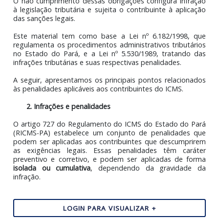
a obrigação principal — que corresponde ao recolhime
do imposto, quando devido — quanto as obrigaç
acessórias, que envolvem atos positivos ou negati
previstos na legislação tributária, voltados à arrecadaçã
à fiscalização de tributos, como a emissão de documen
fiscais, escrituração de livros e envio de declarações.
O não cumprimento dessas obrigações configura infra
à legislação tributária e sujeita o contribuinte à aplica
das sanções legais.
Este material tem como base a Lei nº 6.182/1998, 
regulamenta os procedimentos administrativos tributár
no Estado do Pará, e a Lei nº 5.530/1989, tratando 
infrações tributárias e suas respectivas penalidades.
A seguir, apresentamos os principais pontos relaciona
às penalidades aplicáveis aos contribuintes do ICMS.
2. Infrações e penalidades
O artigo 727 do Regulamento do ICMS do Estado do P