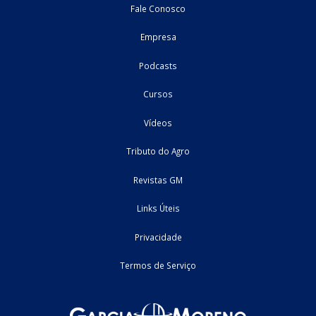
Programa de Desenvolvimento Rural de Mato Gros
PRODER
1. Introdução 2. Benefícios do programa 2.1. Diferimento do va
ICMS a título de diferencial de alíquotas 2.2. Crédito outorgado 3.
de Desenvolvimento Econômico do Estado de Mato Grosso – FUND
...
03/06/2026
Estadual - PA
roteiro
Home
Fale Conosco