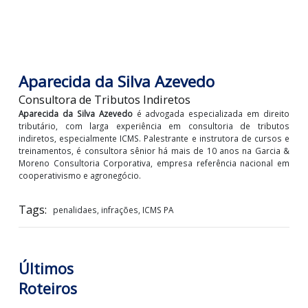
(RICMS-PA) estabelece um conjunto de penalidades 
podem ser aplicadas aos contribuintes que descumpri
as exigências legais. Essas penalidades têm cará
preventivo e corretivo, e podem ser aplicadas de fo
isolada ou cumulativa
, dependendo da gravidade
infração.
LOGIN PARA VISUALIZAR +
Aparecida da Silva Azevedo
Consultora de Tributos Indiretos
Aparecida da Silva Azevedo
é advogada especializada em dire
tributário, com larga experiência em consultoria de tribu
indiretos, especialmente ICMS. Palestrante e instrutora de curs
treinamentos, é consultora sênior há mais de 10 anos na Garci