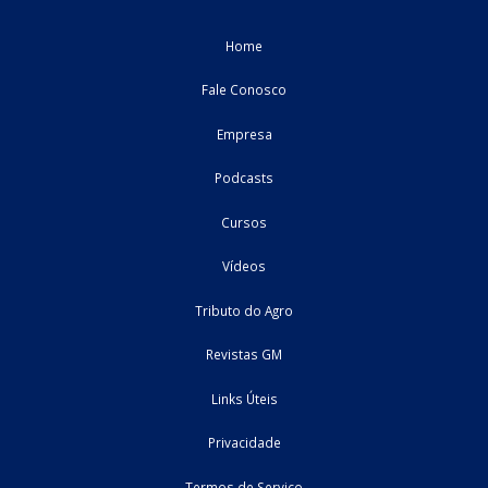
TRF4 determina adequação da retenção de IR sobre
lucros e dividendos para contribuintes de alta rend
O desembargador federal Leandro Paulsen, do Tribunal Regional F
da 4ª Região (TRF4), concedeu parcialmente tutela de urgência
determinar que a retenção do Imposto de Renda da Pessoa Física 
incidente ...
06/08/2026
Jurídico
informativo
Home
Fale Conosco
Empresa