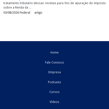
O tratamento fiscal do IRPJ e da CSLL nas indenizaç
de sinistros
As indenizações recebidas em decorrência de sinistros repres
uma situação recorrente na atividade empresarial. Entretan
tratamento tributário dessas receitas para fins de apuração do I
sobre a Renda da ...
03/08/2026
Federal
artigo