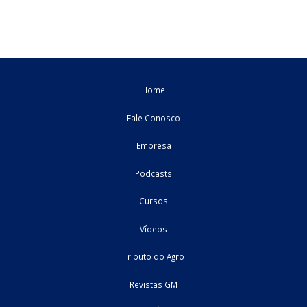
O tratamento fiscal do IRPJ e da CSLL nas indenizaç
de sinistros
As indenizações recebidas em decorrência de sinistros repres
uma situação recorrente na atividade empresarial. Entretan
tratamento tributário dessas receitas para fins de apuração do I
sobre a Renda da ...
03/08/2026
Federal
artigo