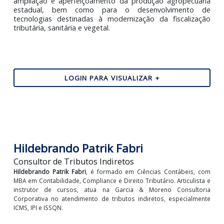
agropecuária por meio da concessão de benefícios fisc
aos produtores rurais.
Além de estimular o aumento da produtividade
programa também destina parte dos recurs
arrecadados para sua gestão e manutenção, par
financiamento de pesquisas voltadas à diversificaç
ampliação e aperfeiçoamento da produção agropecuá
estadual, bem como para o desenvolvimento 
tecnologias destinadas à modernização da fiscaliza
tributária, sanitária e vegetal.
LOGIN PARA VISUALIZAR +