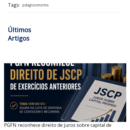
Hildebrando Patrik Fabri
Consultor de Tributos Indiretos
Hildebrando Patrik Fabri
, é formado em Ciências Contábeis, 
MBA em Contabilidade, Compliance e Direito Tributário. Articulis
instrutor de cursos, atua na Garcia & Moreno Consulto
Corporativa no atendimento de tributos indiretos, especialme
ICMS, IPI e ISSQN.
Tags:
pdagroicms/ms
Últimos
Artigos