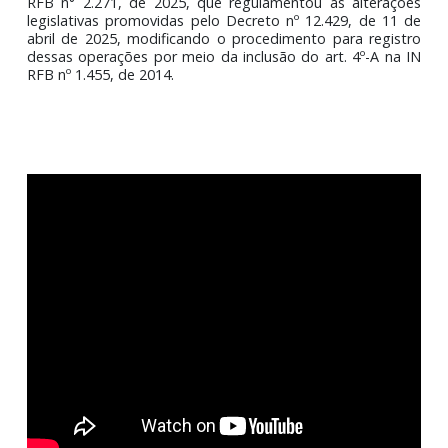
Sistema de Registro de Informações de Promo
(SISPROM), disponível no site do Governo Federal.
Contudo, na última segunda-feira, dia 14 de julho de 20
foi publicada no Diário Oficial da União (edição extra) a
RFB n° 2.271, de 2025, que regulamentou as alteraç
legislativas promovidas pelo Decreto nº 12.429, de 11
abril de 2025, modificando o procedimento para regis
dessas operações por meio da inclusão do art. 4º-A na
RFB nº 1.455, de 2014.