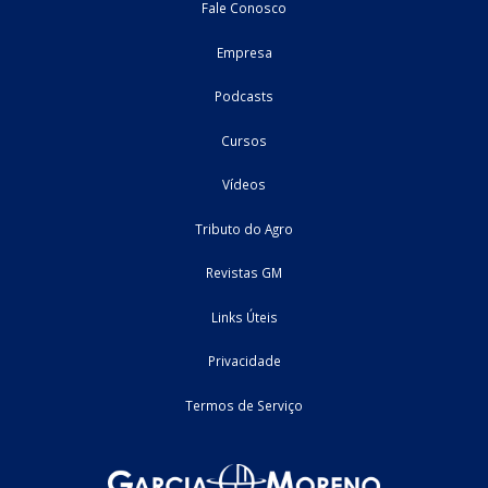
PUC - Pedido de Utilização de Crédito
Neste vídeo, apresentamos o PUC (Pedido de Utilização de Créd
previsto no Decreto nº 12.955, de 2026, como o mecanismo insti
para viabilizar a utilização dos saldos credores acumulados de
Cofins ...
30/07/2026
Reforma Tributária
Home
Fale Conosco
Empresa
Podcasts