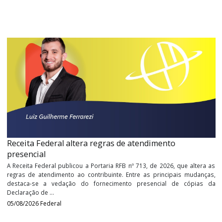
Previdenciário.
Tags:
registronova obrigação , despesa
Últimos
Vídeos