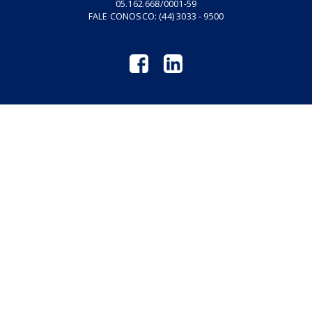
Revistas GM
Links Úteis
Privacidade
Termos de Serviço
GARCIA & MORENO CONSULTORIA CORPORATIVA | CNPJ:
05.162.668/0001-59
FALE CONOSCO:
(44) 3033 - 9500