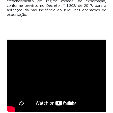
agrícolas na exigência de recolhimento antecipado
ICMS nas saídas interestaduais, exceto quand
contribuinte estiver credenciado em regime especial
apuração mensal, nos termos do art. 132 do RICMS/MT
decreto também estabeleceu a exigência 
credenciamento em regime especial de exportaç
conforme previsto no Decreto nº 1.262, de 2017, par
aplicação da não incidência do ICMS nas operações
exportação.