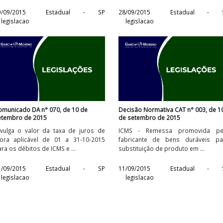
Comunicado CAT n° 014, de 28 de
Portaria CAT n° 113,
setembro de 2015
setembro de 2015
o
O COORDENADOR DA ADMINISTRAÇÃO
Altera a Portaria CA
à
TRIBUTÁRIA, declara que as datas
2015,que dispõe so
fixadas para cumprimento das ...
Nota Fiscal de ...
P
29/09/2015
Estadual - SP
28/09/2015
E
legislacao
legislacao
Comunicado DA n° 070, de 10 de
Decisão Normativa C
setembro de 2015
de setembro de 201
-
Divulga o valor da taxa de juros de
ICMS - Remessa 