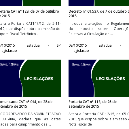
Portaria CAT n° 128, de 07 de outubro
Decreto n° 61.537, d
de 2015
2015
e
Altera a Portaria CAT147/12, de 5-11-
Introduz alteraçõe
5
2012, que dispõe sobre a emissão do
do Imposto sob
Cupom Fiscal Eletrônico ...
Relativas à Circulação
P
08/10/2015
Estadual - SP
08/10/2015
E
legislacao
legislacao