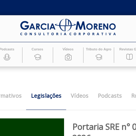
Podcasts
Cursos
Vídeos
Tributo do Ag
Legislações
Informativos
Vídeos
Pod