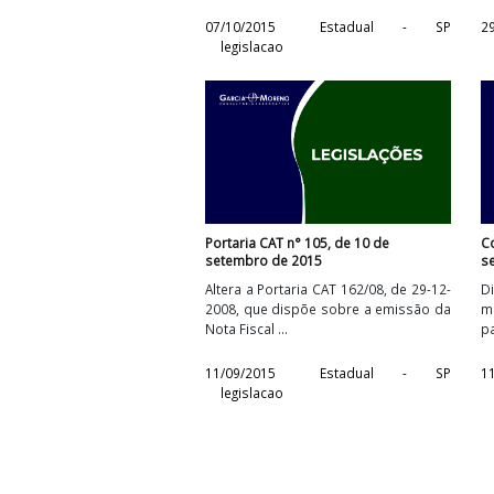
Decreto n° 61.535, de 06 de outubro
de 2015
Introduz alteração no Regulamento d
Imposto sobre Operações Relativas 
Circulação de ...
07/10/2015
Estadual - S
legislacao
Portaria CAT n° 105, de 10 de
setembro de 2015
Altera a Portaria CAT 162/08, de 29-12