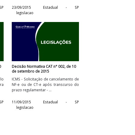
 de 25 de
Portaria Conjunta CAT/CAF n° 002, de
22 de setembro de 2015
T 12/15, de 05-02-
Altera a Portaria Conjunta CAT/CAF
bre a emissão da
02/2011, que institui Tabelas de
Conversão de Códigos de ...
stadual - SP
23/09/2015
Estadual - SP
legislacao
AT n° 003, de 10
Decisão Normativa CAT n° 002, de 10
5
de setembro de 2015
promovida pelo
ICMS - Solicitação de cancelamento de