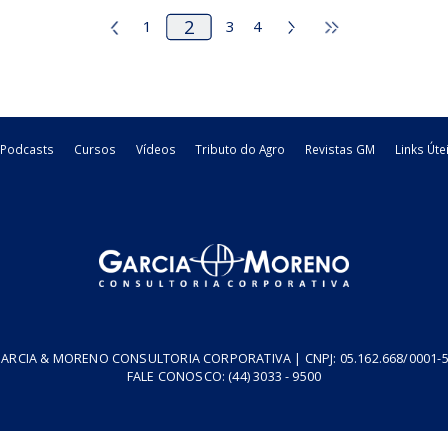
a
mora aplicável de 01 a 31-10-2015
fabricante de ben
para os débitos de ICMS e ...
substituição de prod
P
11/09/2015
Estadual - SP
11/09/2015
E
legislacao
legislacao
1
3
4
resa
Podcasts
Cursos
Vídeos
Tributo do Agro
Revistas