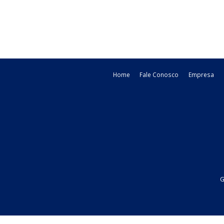
2008, que dispõe sobre a emissão d
Nota Fiscal ...
11/09/2015
Estadual - S
legislacao
Home
Fale Conosco
Emp