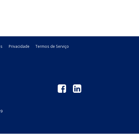
s duráveis para
NF-e ou de CT-e após transcurso do
uto em ...
prazo regulamentar - ...
stadual - SP
11/09/2015
Estadual - SP
legislacao
 GM
Links Úteis
Privacidade
Termos de Serviço