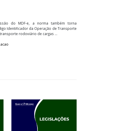
SRE n° 022, de 11 de maio de
regras de emissão do MDF-e, a norma também torna
chimento do Código Identificador da Operação de Transporte
 prestações de transporte rodoviário de cargas ...
al - SP
Legislacao