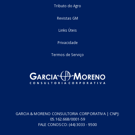
inscrição estadual e o processo administrativo ...
Decreto n° 30.535, de 11 de agosto de 2025 (DOE de 11.08.202
Edição Extra) Acresce ...
12/08/2025
Estadual - RO
legislacao
1
3
4
Home
Fale Conosco