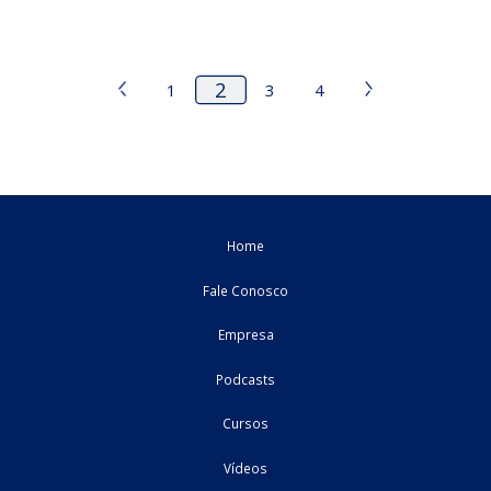
Decreto n° 30.537: ICMS/RO - Alteração quanto a
benefícios fiscais de isenção e de crédito ...
Decreto n° 30.537, de 11 de agosto de 2025 (DOE de 11.08.202
Edição Extra) Acresce ...
12/08/2025
Estadual - RO
legislacao
Decreto n° 30.535: ICMS/RO - Suspensão da