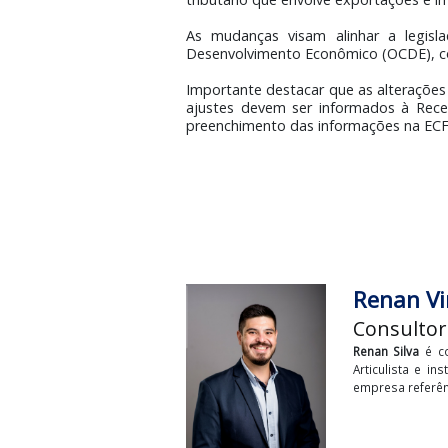
Registro X375: Informaç
Introdução
Desde a publicação da Medida Pr
tributário que envolve exportaçõ
As mudanças visam alinhar a 
Desenvolvimento Econômico (OC
Importante destacar que as al
ajustes devem ser informados à 
preenchimento das informações na 