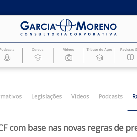
Podcasts
Cursos
Vídeos
Tributo do Ag
Informativos
Legislações
Vídeos
Pod