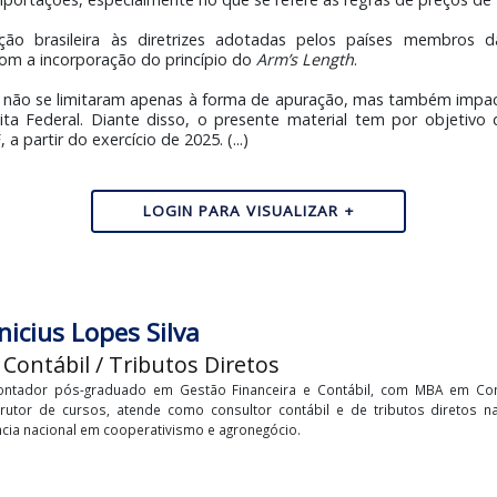
ões Relacionadas aos Métodos
ovisória nº 1.152, de 2022, o Brasil passou a vivenciar um
es e importações, especialmente no que se refere às regras 
legislação brasileira às diretrizes adotadas pelos pa
DE), com a incorporação do princípio do
Arm’s Length
.
terações não se limitaram apenas à forma de apuração, ma
Receita Federal. Diante disso, o presente material tem po
ECF, a partir do exercício de 2025. (...)
LOGIN PARA VISUALIZAR +