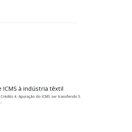
 MBA em Contabilidade, Compliance e Direito Tributário.
ibutos diretos na Garcia & Moreno Consultoria Corporativa,