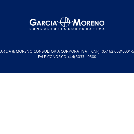
1. Introdução 2. Benefícios do programa 2.1. Diferimento do va
outorgado 3. Fundo de Desenvolvimento Econômico do Estado de 
03/06/2026
Estadual
roteiro
resa
Podcasts
Cursos
Vídeos
Tributo do Agro
Revistas