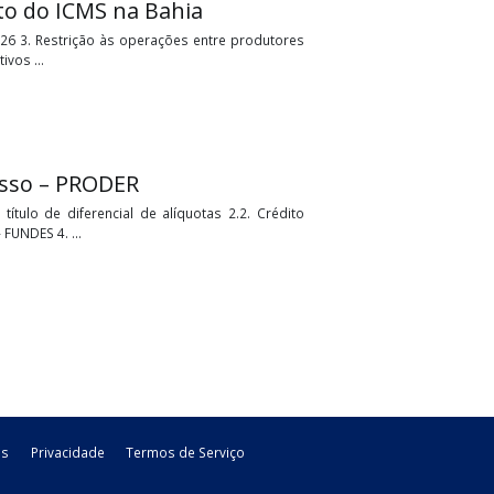
éditos de ICMS à indústria têxtil
ransferência de Crédito 4. Apuração do ICMS ser transferido 5.
o Industrial - ...
diferimento do ICMS na Bahia
nº 24.540, de 2026 3. Restrição às operações entre produtores
rícolas e extrativos ...
 Mato Grosso – PRODER