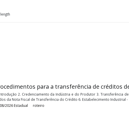
n Vinicius Lopes Silva
ltor Contábil / Tributos Diretos
lva
é contador pós-graduado em Gestão Financeira e Contábil, com
sta e instrutor de cursos, atende como consultor contábil e de tr
referência nacional em cooperativismo e agronegócio.
, arm's length