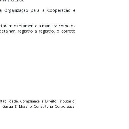
a das mais significativas transformações no cenário
de preços de transferência.
íses membros da Organização para a Cooperação e
s também impactaram diretamente a maneira como os
r objetivo detalhar, registro a registro, o correto