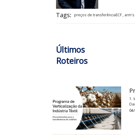
Rena
Consu
Renan Si
Articuli
empresa 
Tags:
preços de transferênciaECF 
Últimos
Roteiros