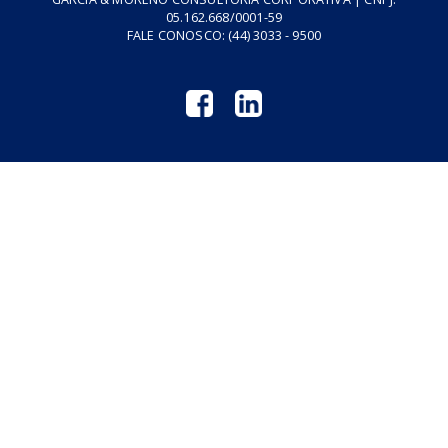
Tributo do Agro
Revistas GM
Links Úteis
Privacidade
Termos de Serviço
GARCIA & MORENO CONSULTORIA CORPORATIVA | CNPJ:
05.162.668/0001-59
FALE CONOSCO:
(44) 3033 - 9500