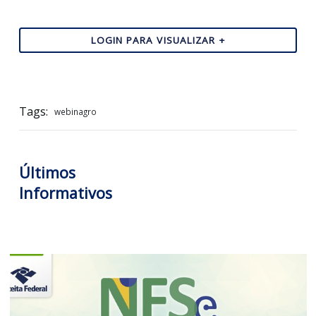
O link de acesso à reunião será disponibilizado
20 minu
antes do início do evento
, por meio do login individual
portal da Garcia & Moreno, na seção
Consultori
Agendas de Eventos
.
Contamos com a sua participação.
LOGIN PARA VISUALIZAR +
Tags:
webinagro
Últimos