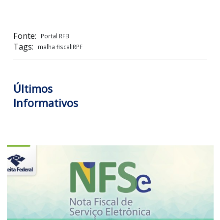
antes de ser intimado ou notificado evita o risco de mul
sobre a totalidade ou a diferença de imposto objeto
lançamento de ofício.
LOGIN PARA VISUALIZAR +
Fonte:
Portal RFB
Tags:
malha fiscalIRPF
Últimos
Informativos