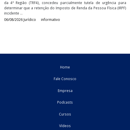
07/08/2026
Federal
informativo
TRF4 determina adequação da retenção de IR sobre
lucros e dividendos para contribuintes de alta rend
O desembargador federal Leandro Paulsen, do Tribunal Regional F
da 4ª Região (TRF4), concedeu parcialmente tutela de urgência
determinar que a retenção do Imposto de Renda da Pessoa Física 
incidente ...
06/08/2026
Jurídico
informativo