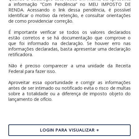
na página da Receita Federal (dentro do e-CAC) ou p
aplicativo da Receita Federal, disponível para download
aparelhos com IOS e Android.
Para acessar o serviço MEU IMPOSTO DE RENDA
preciso ter contagov.br, selo ouro ou prata.
Quando a declaração está retida em malha, ela aprese
a informação “Com Pendência” no MEU IMPOSTO
RENDA. Acessando o link dessa pendência, é possí
identificar o motivo da retenção, e consultar orientaç
de como providenciar correção.
É importante verificar se todos os valores declara
estão corretos e se há documentação que comprov
que foi informado na declaração. Se houver erro 
informações declaradas, basta apresentar uma declara
retificadora.
Não é preciso comparecer a uma unidade da Rece
Federal para fazer isso.
Aproveitar essa oportunidade e corrigir as informaç