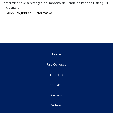
trouxe ...
07/08/2026
Federal
informativo
TRF4 determina adequação da retenção de IR sobre
lucros e dividendos para contribuintes de alta rend
O desembargador federal Leandro Paulsen, do Tribunal Regional F
da 4ª Região (TRF4), concedeu parcialmente tutela de urgência
determinar que a retenção do Imposto de Renda da Pessoa Física 
incidente ...