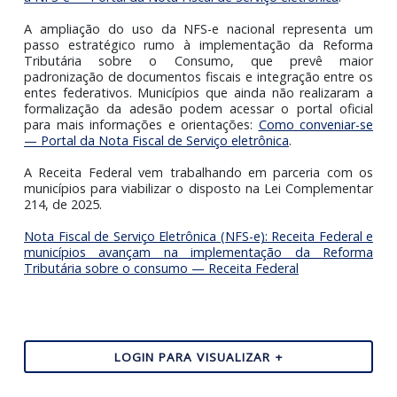
públicos, painéis de gestão e, em breve, um módulo
apuração do Imposto Sobre Serviços de Qualq
Natureza (ISSQN), atualmente em fase de homologação
Para apoiar o monitoramento das adesões municipais, 
disponibilizado em 3 de outubro de 2025 um
dashbo
interativo
, que apresenta um panorama detalhado
situação em todo o território nacional. O painel pode 
acessado pelo seguinte link:
Monitoramento das Ades
à NFS-e — Portal da Nota Fiscal de Serviço eletrônica
.
A ampliação do uso da NFS-e nacional representa
passo estratégico rumo à implementação da Refo
Tributária sobre o Consumo, que prevê mai
padronização de documentos fiscais e integração entre
entes federativos. Municípios que ainda não realizara
formalização da adesão podem acessar o portal ofic
para mais informações e orientações:
Como conveniar
— Portal da Nota Fiscal de Serviço eletrônica
.
A Receita Federal vem trabalhando em parceria com
municípios para viabilizar o disposto na Lei Complemen