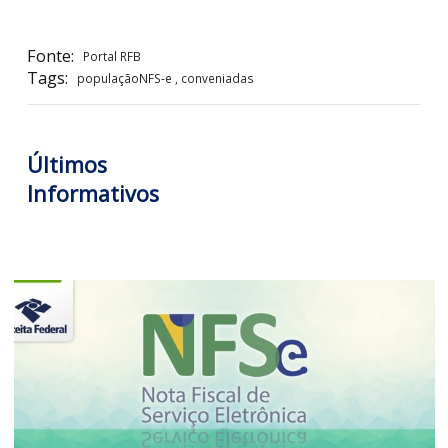
214, de 2025.
Nota Fiscal de Serviço Eletrônica (NFS-e): Receita Federa
municípios avançam na implementação da Refo
Tributária sobre o consumo — Receita Federal
LOGIN PARA VISUALIZAR +
Fonte:
Portal RFB
Tags:
populaçãoNFS-e , conveniadas
Últimos