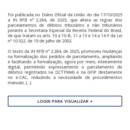
IN RFB nº 2.284, de 2025, promove alterações no
Parcelamento Simplificado
Foi publicada no Diário Oficial da União do dia 17/10/2
a IN RFB nº 2.284, de 2025, que altera as regras 
parcelamentos de débitos tributários e não tributár
perante a Secretaria Especial da Receita Federal do Bras
de que tratam os arts. 10 a 10-B, 11 a 13 e 14 a 14-F da 
nº 10.522, de 19 de julho de 2002.
O texto da IN RFB nº 2.284, de 2025, promoveu mudan
na formalização dos pedidos de parcelamento, amplia
e facilitando a formalização, agora por meio, inteirame
digital, permitindo expressamente o parcelamento
débitos registrados na DCTFWeb e na GFIP diretame
no e-CAC, reduzindo a necessidade de procedimen
manuais. (...)